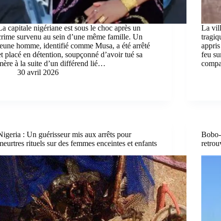
La capitale nigériane est sous le choc après un
La vi
crime survenu au sein d’une même famille. Un
tragiq
jeune homme, identifié comme Musa, a été arrêté
appris
et placé en détention, soupçonné d’avoir tué sa
feu s
mère à la suite d’un différend lié…
compa
30 avril 2026
Nigeria : Un guérisseur mis aux arrêts pour
Bobo-
meurtres rituels sur des femmes enceintes et enfants
retrou