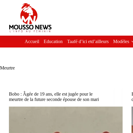
Passer
au
contenu
Accueil
Education
Taafé d’ici etd’ailleurs
Modèles
Meurtre
Bobo : Âgée de 19 ans, elle est jugée pour le
meurtre de la future seconde épouse de son mari