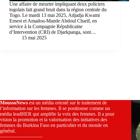
Une affaire de meurtre impliquant deux policiers
togolais fait grand bruit dans la région centrale du
Togo. Le mardi 13 mai 2025, Adjadja Kwami
Ernest et Amadou-Mande Abdoul Charif, en
service à la Compagnie Républicaine
d’Intervention (CRI) de Djarkpanga, sont…
15 mai 2025
MoussoNews
est un média orienté sur le traitement de
l’information sur les femmes. Il se positionne comme un
média leadHER qui amplifie la voix des femmes. Il a pour
vision la promotion et la valorisation des initiatives des
femmes du Burkina Faso en particulier et du monde en
général.
————————–