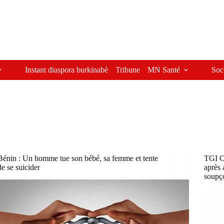
Instant diaspora burkinabè
Tribune
MN Santé
Soc
Bénin : Un homme tue son bébé, sa femme et tente
TGI Ou
de se suicider
après 
soupço