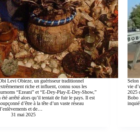
Obi Levi Obieze, un guérisseur traditionnel
Selon 
extrêmement riche et influent, connu sous les
vie d’
surnoms “Ezeani” et “E-Dey-Play-E-Dey-Show,”
2025 d
a été arrêté alors qu’il tentait de fuir le pays. Il est
Bobo 
soupçonné d’être à la tête d’un vaste réseau
inqui
d’enlèvements et de…
31 mai 2025