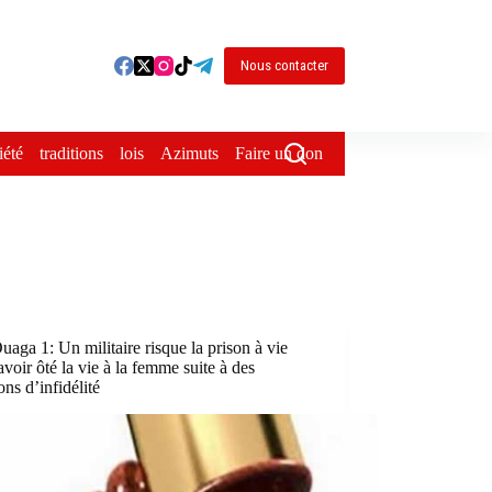
Nous contacter
iété
traditions
lois
Azimuts
Faire un don
aga 1: Un militaire risque la prison à vie
avoir ôté la vie à la femme suite à des
ns d’infidélité