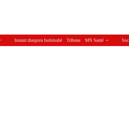
Instant diaspora burkinabè
Tribune
MN Santé
Soc