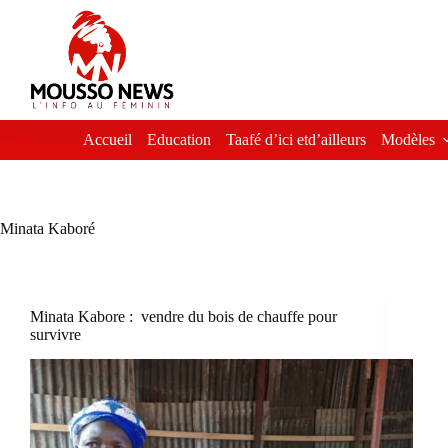
Passer
au
contenu
Accueil
Education
Taafé d’ici etd’ailleurs
Modèles
Minata Kaboré
Minata Kabore : vendre du bois de chauffe pour
survivre