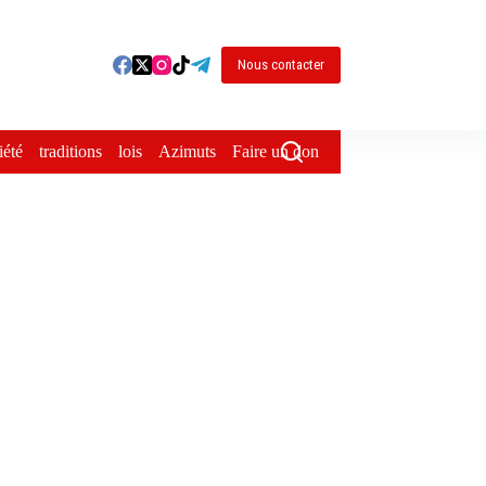
Nous contacter
iété
traditions
lois
Azimuts
Faire un don