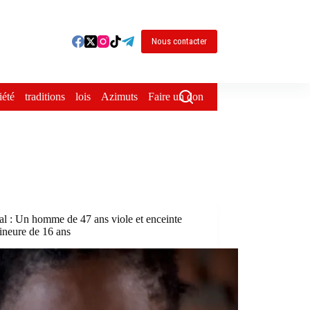
Nous contacter
iété
traditions
lois
Azimuts
Faire un don
l : Un homme de 47 ans viole et enceinte
ineure de 16 ans