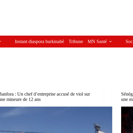
Instant diaspora burkinabè
Tribune
MN Santé
Soc
Banfora : Un chef d’entreprise accusé de viol sur
Sénéga
une mineure de 12 ans
une m