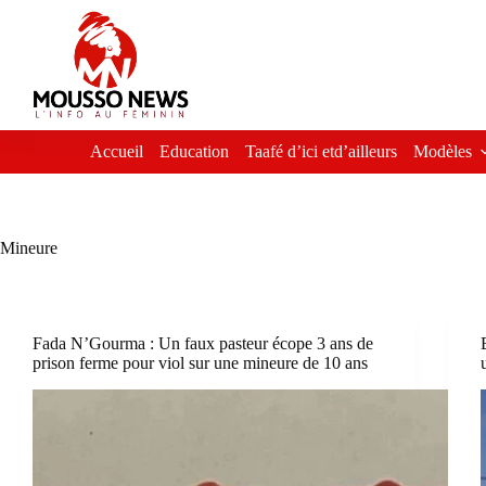
Passer
au
contenu
Accueil
Education
Taafé d’ici etd’ailleurs
Modèles
Mineure
Fada N’Gourma : Un faux pasteur écope 3 ans de
prison ferme pour viol sur une mineure de 10 ans