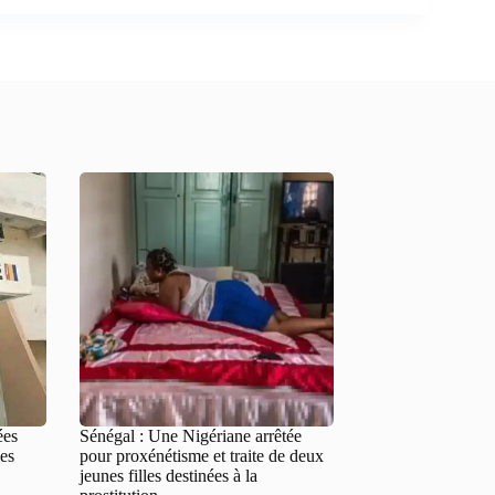
ées
Sénégal : Une Nigériane arrêtée
mes
pour proxénétisme et traite de deux
jeunes filles destinées à la