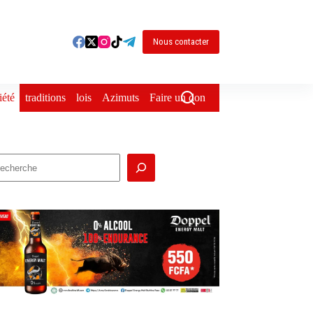
Nous contacter
iété
traditions
lois
Azimuts
Faire un don
echercher