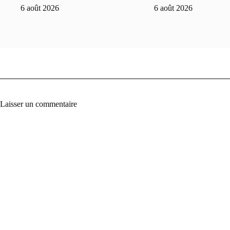
6 août 2026
6 août 2026
Laisser un commentaire
A
l
t
e
r
n
a
t
i
v
e
: