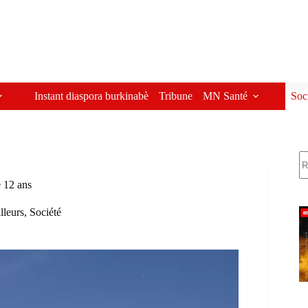
Instant diaspora burkinabè
Tribune
MN Santé
Soc
R
e 12 ans
illeurs
,
Société