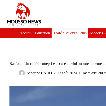
Passer
au
contenu
Accueil
Education
Taafé d’ici etd’ailleurs
Modèles
Banfora : Un chef d’entreprise accusé de viol sur une mineure d
Sandrine BADO
17 août 2024
Taafé d'ici etd'a