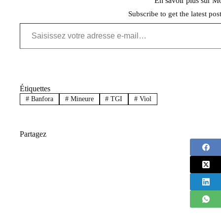
En savoir plus sur 
Subscribe to get the latest pos
Saisissez votre adresse e-mail…
Étiquettes
#
Banfora
#
Mineure
#
TGI
#
Viol
Partagez