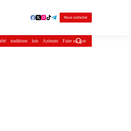
Nous contacter
iété
traditions
lois
Azimuts
Faire un don