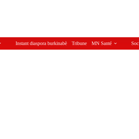
Instant diaspora burkinabè
Tribune
MN Santé
Soc