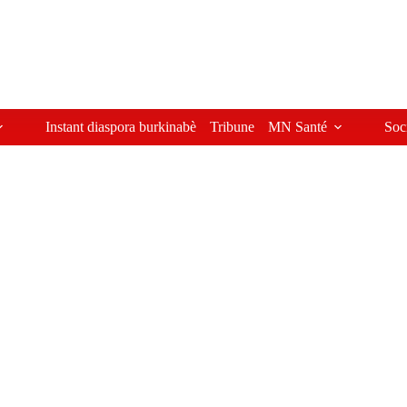
Instant diaspora burkinabè
Tribune
MN Santé
Soc