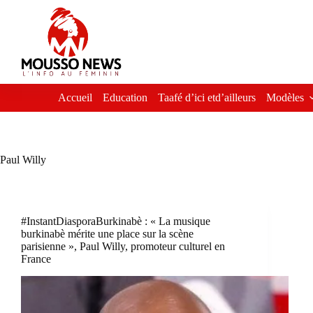
Passer
au
contenu
Accueil
Education
Taafé d’ici etd’ailleurs
Modèles
Paul Willy
#InstantDiasporaBurkinabè : « La musique
burkinabè mérite une place sur la scène
parisienne », Paul Willy, promoteur culturel en
France