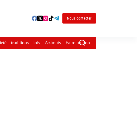
Nous contacter
iété
traditions
lois
Azimuts
Faire un don