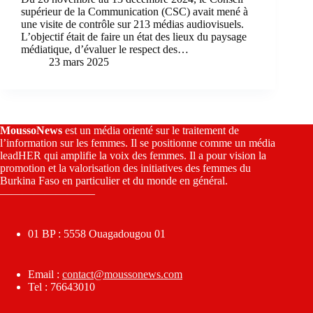
supérieur de la Communication (CSC) avait mené à
une visite de contrôle sur 213 médias audiovisuels.
L’objectif était de faire un état des lieux du paysage
médiatique, d’évaluer le respect des…
23 mars 2025
MoussoNews
est un média orienté sur le traitement de
l’information sur les femmes. Il se positionne comme un média
leadHER qui amplifie la voix des femmes. Il a pour vision la
promotion et la valorisation des initiatives des femmes du
Burkina Faso en particulier et du monde en général.
————————–
01 BP : 5558 Ouagadougou 01
Email :
contact@moussonews.com
Tel : 76643010