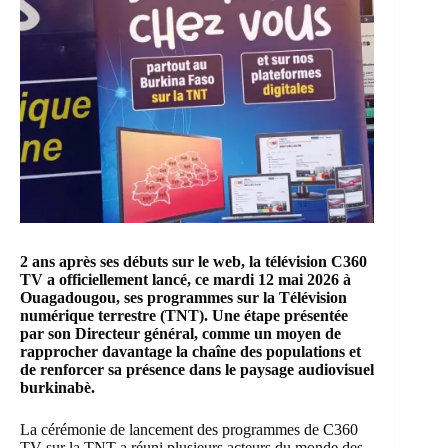
2 ans après ses débuts sur le web,
la télévision C360
TV
a officiellement lancé, ce mardi 12 mai 2026 à
Ouagadougou, ses programmes sur la
Télévision
numérique terrestre
(TNT). Une étape présentée
par son Directeur général, comme un moyen de
rapprocher davantage la chaîne des populations et
de renforcer sa présence dans le paysage audiovisuel
burkinabè.
La cérémonie de lancement des programmes de C360
TV sur la TNT a réuni plusieurs acteurs du monde des