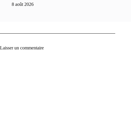
8 août 2026
Laisser un commentaire
A
l
t
e
r
n
a
t
i
v
e
: