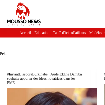
Passer
au
contenu
Accueil
Education
Taafé d’ici etd’ailleurs
Modèles
Pékin
#InstantDiasporaBurkinabè : Aude Eldine Damiba
souhaite apporter des idées novatrices dans les
PME