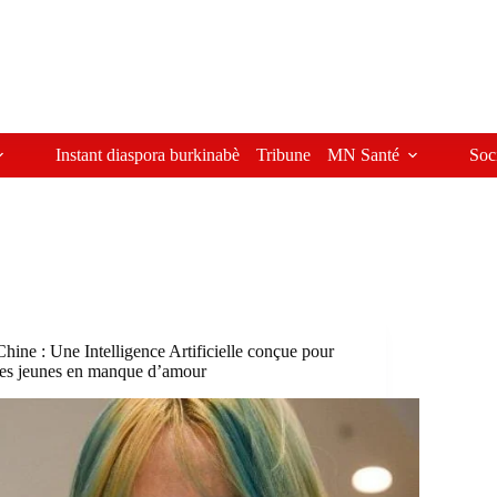
Instant diaspora burkinabè
Tribune
MN Santé
Soc
Chine : Une Intelligence Artificielle conçue pour
les jeunes en manque d’amour