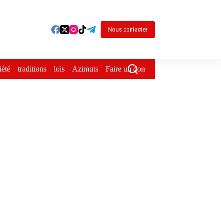
Nous contacter
iété
traditions
lois
Azimuts
Faire un don