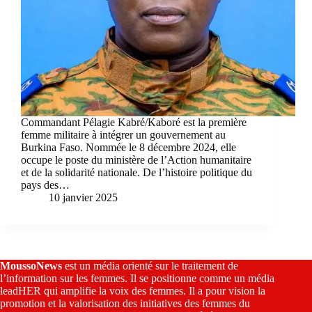
Commandant Pélagie Kabré/Kaboré est la première
femme militaire à intégrer un gouvernement au
Burkina Faso. Nommée le 8 décembre 2024, elle
occupe le poste du ministère de l’Action humanitaire
et de la solidarité nationale. De l’histoire politique du
pays des…
10 janvier 2025
MoussoNews
est un média orienté sur le traitement de
l’information sur les femmes. Il se positionne comme un média
leadHER qui amplifie la voix des femmes. Il a pour vision la
promotion et la valorisation des initiatives des femmes du