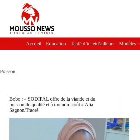
Passer
au
contenu
Accueil
Education
Taafé d’ici etd’ailleurs
Modèles
Poisson
Bobo : « SODIPAL offre de la viande et du
poisson de qualité et à moindre coût » Alia
Sagnon/Traoré