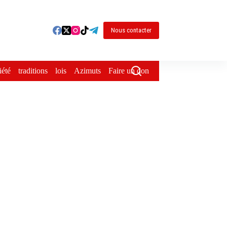
Nous contacter
iété
traditions
lois
Azimuts
Faire un don