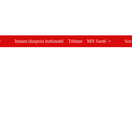
Instant diaspora burkinabè
Tribune
MN Santé
Soc