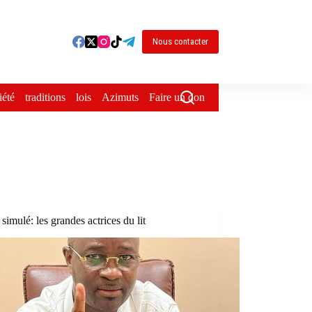
Nous contacter
iété
traditions
lois
Azimuts
Faire un don
r simulé: les grandes actrices du lit