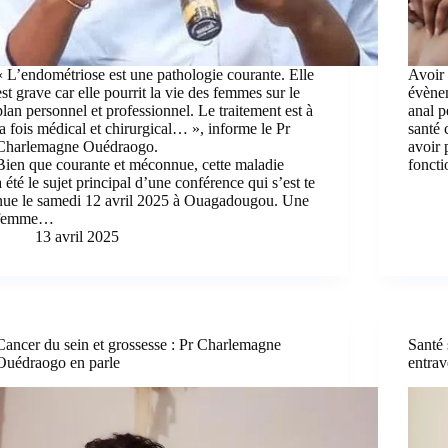
« L’endométriose est une pathologie courante. Elle
Avoir 
est grave car elle pourrit la vie des femmes sur le
évènem
plan personnel et professionnel. Le traitement est à
anal 
la fois médical et chirurgical… », informe le Pr
santé 
Charlemagne Ouédraogo.
avoir 
Bien que courante et méconnue, cette maladie
fonct
a été le sujet principal d’une conférence qui s’est te
nue le samedi 12 avril 2025 à Ouagadougou. Une
femme…
13 avril 2025
Cancer du sein et grossesse : Pr Charlemagne
Santé 
Ouédraogo en parle
entrav