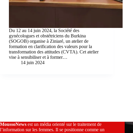
Du 12 au 14 juin 2024, la Société des
gynécologues et obstétriciens du Burkina
(SOGOB) organise à Ziniaré, un atelier de
formation en clarification des valeurs pour la
transformation des attitudes (CVTA). Cet atelier
vise à sensibiliser et à former…
14 juin 2024
MoussoNews
est un média orienté sur le traitement de
l’information sur les femmes. Il se positionne comme un