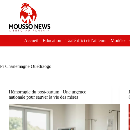
Passer
au
contenu
Accueil
Education
Taafé d’ici etd’ailleurs
Modèles
Pr Charlemagne Ouédraogo
Hémorragie du post-partum : Une urgence
nationale pour sauver la vie des mères