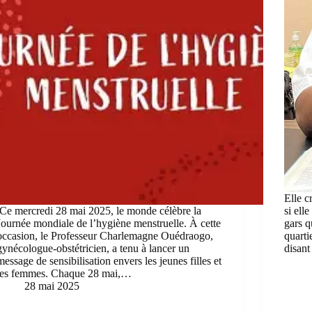
Elle c
Ce mercredi 28 mai 2025, le monde célèbre la
si ell
Journée mondiale de l’hygiène menstruelle. À cette
gars qu
occasion, le Professeur Charlemagne Ouédraogo,
quarti
gynécologue-obstétricien, a tenu à lancer un
disant
message de sensibilisation envers les jeunes filles et
les femmes. Chaque 28 mai,…
28 mai 2025