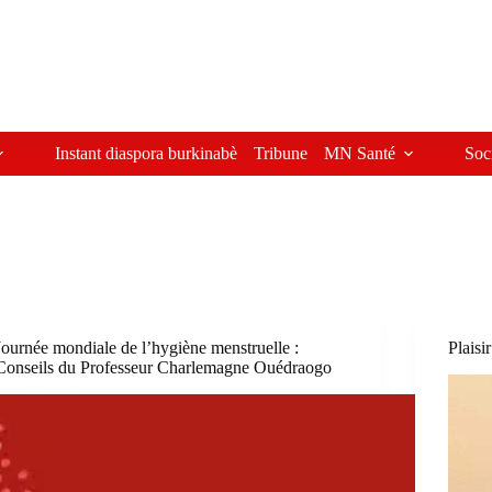
Instant diaspora burkinabè
Tribune
MN Santé
Soc
Journée mondiale de l’hygiène menstruelle :
Plaisi
Conseils du Professeur Charlemagne Ouédraogo