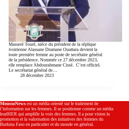
Masseré Touré, nièce du président de la réplique
ivoirienne Alassane Dramane Ouattara devient la
toute première femme au poste de secrétaire général
de la présidence. Nommée ce 27 décembre 2023,
elle remplace Abdourahmane Cissé. C’est officiel.
Le secrétariat général de…
28 décembre 2023
MoussoNews
est un média orienté sur le traitement de
l’information sur les femmes. Il se positionne comme un média
leadHER qui amplifie la voix des femmes. Il a pour vision la
promotion et la valorisation des initiatives des femmes du
Burkina Faso en particulier et du monde en général.