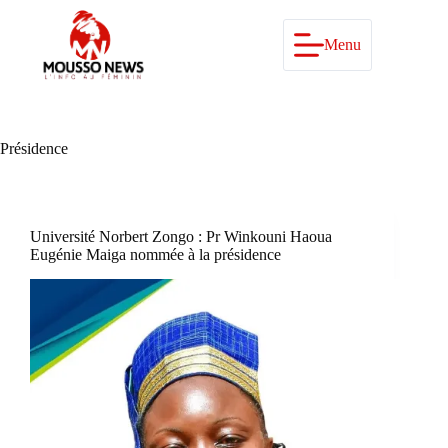
Passer
au
contenu
Menu
Présidence
Université Norbert Zongo : Pr Winkouni Haoua
Eugénie Maiga nommée à la présidence