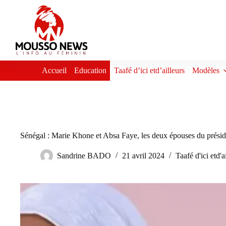
Passer
au
contenu
Accueil
Education
Taafé d’ici etd’ailleurs
Modèles
Sénégal : Marie Khone et Absa Faye, les deux épouses du préside
Sandrine BADO
21 avril 2024
Taafé d'ici etd'a