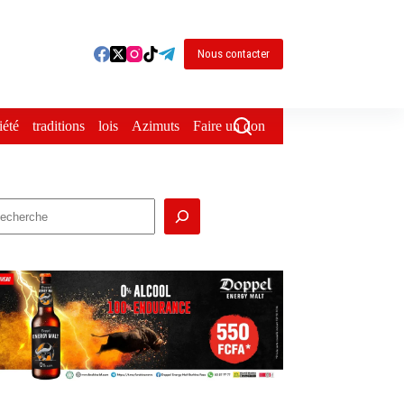
Nous contacter
iété
traditions
lois
Azimuts
Faire un don
echercher