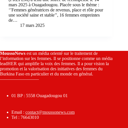
mars 2025 à Ouagadougou. Placée sous le thème :
‘’Femmes génératrices de revenus, place et rôle pour
une société saine et stable’’, 16 femmes empreintes
de…
17 mars 2025
MoussoNews
est un média orienté sur le traitement de
l’information sur les femmes. Il se positionne comme un média
leadHER qui amplifie la voix des femmes. Il a pour vision la
promotion et la valorisation des initiatives des femmes du
Burkina Faso en particulier et du monde en général.
————————–
01 BP : 5558 Ouagadougou 01
Email :
contact@moussonews.com
Tel : 76643010