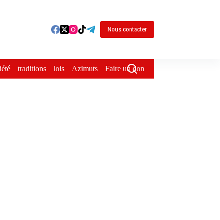
Nous contacter
iété
traditions
lois
Azimuts
Faire un don