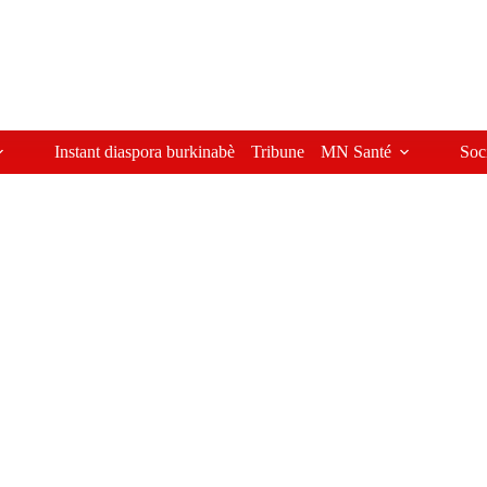
Instant diaspora burkinabè
Tribune
MN Santé
Soc