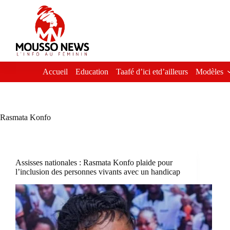
Passer
au
contenu
Accueil
Education
Taafé d’ici etd’ailleurs
Modèles
Rasmata Konfo
Assisses nationales : Rasmata Konfo plaide pour
l’inclusion des personnes vivants avec un handicap