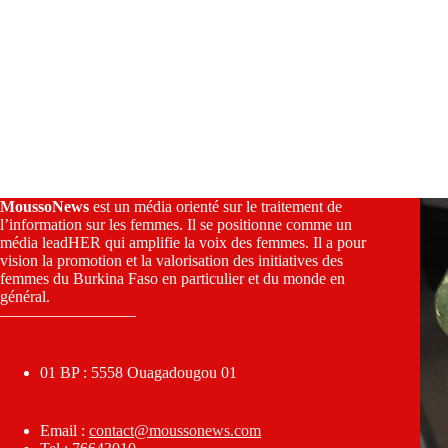
MoussoNews
est un média orienté sur le traitement de
l’information sur les femmes. Il se positionne comme un
média leadHER qui amplifie la voix des femmes. Il a pour
vision la promotion et la valorisation des initiatives des
femmes du Burkina Faso en particulier et du monde en
général.
————————–
01 BP : 5558 Ouagadougou 01
Email :
contact@moussonews.com