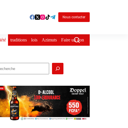
Nous contacter
iété
traditions
lois
Azimuts
Faire un don
echercher