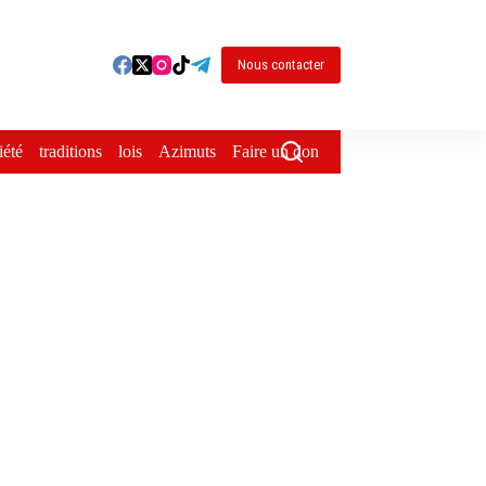
Nous contacter
iété
traditions
lois
Azimuts
Faire un don