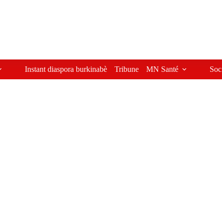
Instant diaspora burkinabè
Tribune
MN Santé
Soc