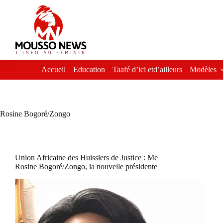
Passer
au
contenu
Accueil
Education
Taafé d’ici etd’ailleurs
Modèles
Rosine Bogoré/Zongo
Union Africaine des Huissiers de Justice : Me
Rosine Bogoré/Zongo, la nouvelle présidente