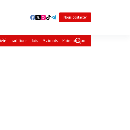
Nous contacter
iété
traditions
lois
Azimuts
Faire un don