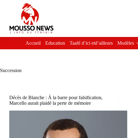
Passer
au
contenu
Accueil
Education
Taafé d’ici etd’ailleurs
Modèles
Succession
Décès de Blanche : À la barre pour falsification,
Marcello aurait plaidé la perte de mémoire