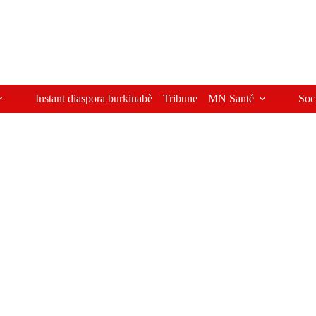
Instant diaspora burkinabè
Tribune
MN Santé
Soc