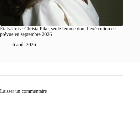
États-Unis : Christa Pike, seule femme dont l’exé.cution est
prévue en septembre 2026
6 août 2026
Laisser un commentaire
A
l
t
e
r
n
a
t