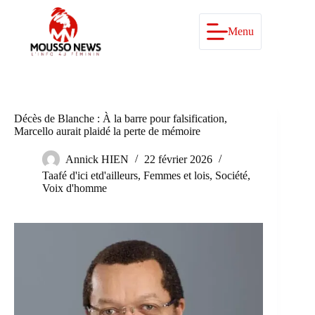
Passer
au
contenu
Menu
Décès de Blanche : À la barre pour falsification,
Marcello aurait plaidé la perte de mémoire
Annick HIEN
22 février 2026
Taafé d'ici etd'ailleurs
,
Femmes et lois
,
Société
,
Voix d'homme