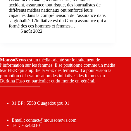
accident, assurance tout risque, des journalistes de
différents médias nationaux ont renforcé leurs
capacités dans la compréhension de l’assurance dans
sa globalité. L’initiative est du Group assurance qui a
formé des ces hommes et femmes…
5 août 2022
MoussoNews
est un média orienté sur le traitement de
l’information sur les femmes. Il se positionne comme un média
leadHER qui amplifie la voix des femmes. Il a pour vision la
promotion et la valorisation des initiatives des femmes du
Burkina Faso en particulier et du monde en général.
————————–
01 BP : 5558 Ouagadougou 01
Email :
contact@moussonews.com
Tel : 76643010