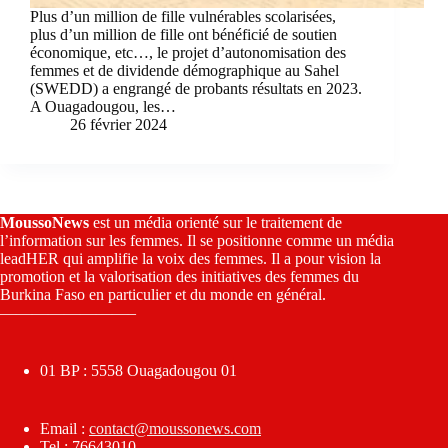
Plus d’un million de fille vulnérables scolarisées,
plus d’un million de fille ont bénéficié de soutien
économique, etc…, le projet d’autonomisation des
femmes et de dividende démographique au Sahel
(SWEDD) a engrangé de probants résultats en 2023.
A Ouagadougou, les…
26 février 2024
MoussoNews
est un média orienté sur le traitement de
l’information sur les femmes. Il se positionne comme un média
leadHER qui amplifie la voix des femmes. Il a pour vision la
promotion et la valorisation des initiatives des femmes du
Burkina Faso en particulier et du monde en général.
————————–
01 BP : 5558 Ouagadougou 01
Email :
contact@moussonews.com
Tel : 76643010