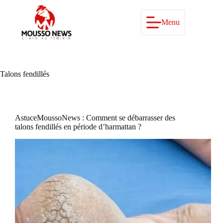
Passer
au
contenu
Menu
Talons fendillés
AstuceMoussoNews : Comment se débarrasser des
talons fendillés en période d’harmattan ?