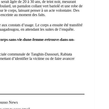
 serait âgée de 20 à 30 ans, de teint noir, mesurant
oulard, un pantalon collant vert bariolé et une robe de
ur le corps, laissant penser à un acte volontaire. Des
e enceinte au moment des faits.
 aux constats d’usage. Le corps a ensuite été transféré
agadougou, en attendant les suites de l’enquête.
corps-sans-vie-dune-femme-retrouve-dans-un-
éciale communale de Tanghin-Dassouri, Rabiata
ttant d’identifier la victime ou de faire avancer
Mousso News
ts sent to your email.