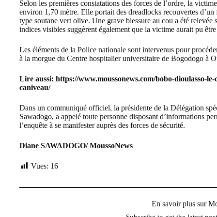
Selon les premières constatations des forces de l’ordre, la victime
environ 1,70 mètre. Elle portait des dreadlocks recouvertes d’un f
type soutane vert olive. Une grave blessure au cou a été relevée s
indices visibles suggèrent également que la victime aurait pu êtr
Les éléments de la Police nationale sont intervenus pour procéder
à la morgue du Centre hospitalier universitaire de Bogodogo à Ou
Lire aussi:
https://www.moussonews.com/bobo-dioulasso-le-
caniveau/
Dans un communiqué officiel, la présidente de la Délégation sp
Sawadogo, a appelé toute personne disposant d’informations perme
l’enquête à se manifester auprès des forces de sécurité.
Diane SAWADOGO/ MoussoNews
Vues:
16
En savoir plus sur 
Subscribe to get the latest pos