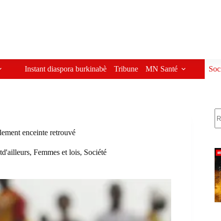
Instant diaspora burkinabè
Tribune
MN Santé
Soc
R
lement enceinte retrouvé
td'ailleurs
,
Femmes et lois
,
Société