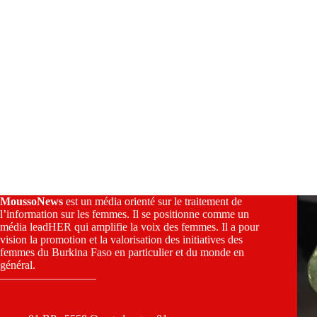
MoussoNews
est un média orienté sur le traitement de
l’information sur les femmes. Il se positionne comme un
média leadHER qui amplifie la voix des femmes. Il a pour
vision la promotion et la valorisation des initiatives des
femmes du Burkina Faso en particulier et du monde en
général.
————————–