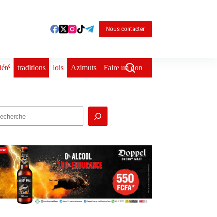
Nous contacter
iété
traditions
lois
Azimuts
Faire un don
echercher