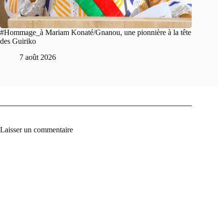
#Hommage_à Mariam Konaté/Gnanou, une pionnière à la tête
des Guiriko
7 août 2026
Laisser un commentaire
A
l
t
e
r
n
a
t
i