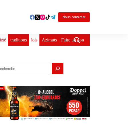
Nous contacter
iété
traditions
lois
Azimuts
Faire un don
echercher