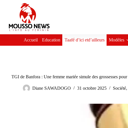
Passer
au
contenu
Accueil
Education
Taafé d’ici etd’ailleurs
Modèles
TGI de Banfora : Une femme mariée simule des grossesses pour s
Diane SAWADOGO
31 octobre 2025
Société