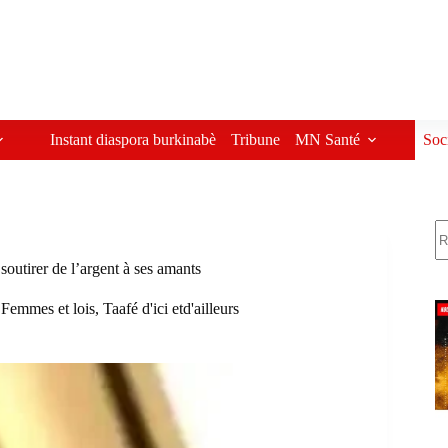
Instant diaspora burkinabè
Tribune
MN Santé
Soc
R
outirer de l’argent à ses amants
,
Femmes et lois
,
Taafé d'ici etd'ailleurs