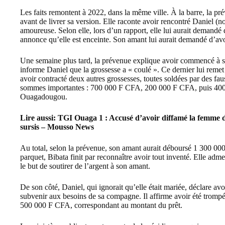
Les faits remontent à 2022, dans la même ville. À la barre, la pré
avant de livrer sa version. Elle raconte avoir rencontré Daniel (n
amoureuse. Selon elle, lors d’un rapport, elle lui aurait demandé de
annonce qu’elle est enceinte. Son amant lui aurait demandé d’avort
Une semaine plus tard, la prévenue explique avoir commencé à saig
informe Daniel que la grossesse a « coulé ». Ce dernier lui remet 
avoir contracté deux autres grossesses, toutes soldées par des f
sommes importantes : 700 000 F CFA, 200 000 F CFA, puis 400
Ouagadougou.
Lire aussi:
TGI Ouaga 1 : Accusé d’avoir diffamé la femme de
sursis – Mousso News
Au total, selon la prévenue, son amant aurait déboursé 1 300 00
parquet, Bibata finit par reconnaître avoir tout inventé. Elle adm
le but de soutirer de l’argent à son amant.
De son côté, Daniel, qui ignorait qu’elle était mariée, déclare a
subvenir aux besoins de sa compagne. Il affirme avoir été trom
500 000 F CFA, correspondant au montant du prêt.