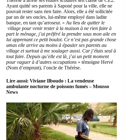
Thérèse a arrêté ses études scolaires sen classe de CE2.
Ayant quitté ses parents à Saponé pour la ville, elle ne
pouvait rester sans rien faire. Alors, elle a été sollicitée
par un de ses oncles, lui-même employé dans ladite
banque, en tant qu’arroseur. «
Au lieu de quitter le
village pour venir rester à la maison à ne rien faire à
part le ménage, j’ai préféré la prendre sous mon aile en
lui apprenant ce petit boulot. Ce n’est pas grande chose
amas elle arrive au moins à épauler ses parents au
village et surtout à me soulager aussi. Car j’étais seul à
tout faire. Depuis qu’elle est là, j’ai un petit moment
pour vaguer à d’autres occupations
» témoigne Hervé
(Nom d’emprunt), l’oncle de Thérèse.
Lire aussi:
Viviane Ilboudo : La vendeuse
ambulante nocturne de poissons fumés – Mousso
News