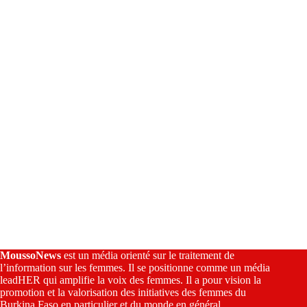
t
i
v
e
:
MoussoNews
est un média orienté sur le traitement de
l’information sur les femmes. Il se positionne comme un média
leadHER qui amplifie la voix des femmes. Il a pour vision la
promotion et la valorisation des initiatives des femmes du
Burkina Faso en particulier et du monde en général.