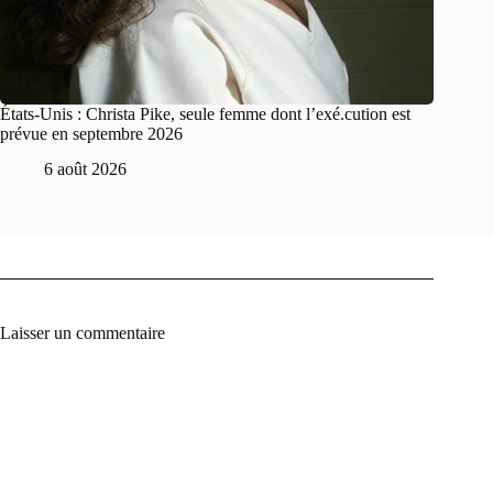
États-Unis : Christa Pike, seule femme dont l’exé.cution est
prévue en septembre 2026
6 août 2026
Laisser un commentaire
A
l
t
e
r
n
a