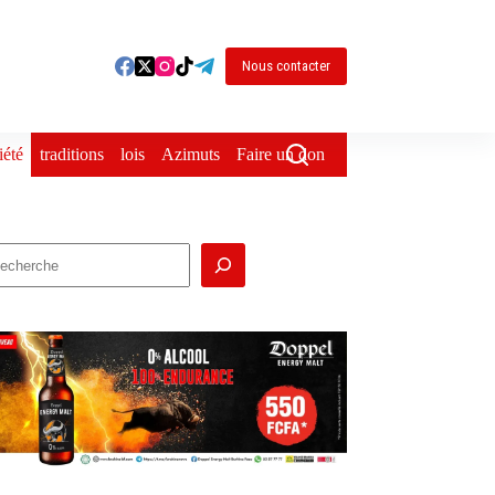
Nous contacter
iété
traditions
lois
Azimuts
Faire un don
echercher