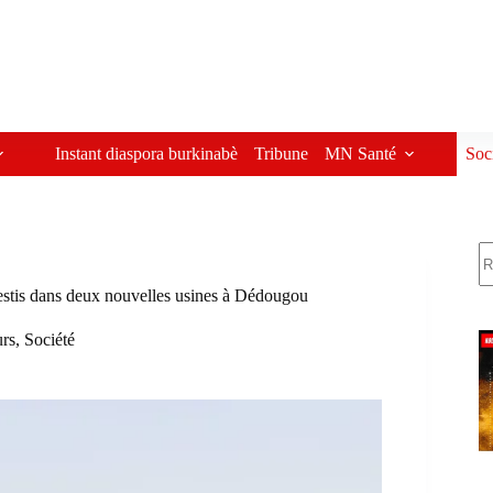
Instant diaspora burkinabè
Tribune
MN Santé
Soc
R
vestis dans deux nouvelles usines à Dédougou
urs
,
Société