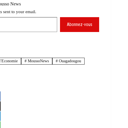
Mousso News
ts sent to your email.
Abonnez-vous
 l'Economie
#
MoussoNews
#
Ouagadougou