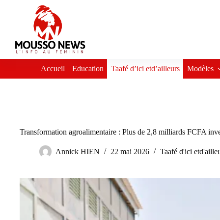
Passer
au
contenu
Accueil
Education
Taafé d’ici etd’ailleurs
Modèles
Transformation agroalimentaire : Plus de 2,8 milliards FCFA in
Annick HIEN
22 mai 2026
Taafé d'ici etd'aille