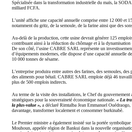
Spécialisée dans la transformation industrielle du maïs, la SO
milliard FCFA.
L’unité affiche une capacité annuelle comprise entre 12 000 et 1
notamment du gritz, de la semoule, de la farine ainsi que des sons
Au-delà de la production, cette usine devrait générer 125 emploi
contribuant ainsi à la réduction du chômage et à la dynamisation
De son côté, l’usine CABRE SARL représente un investissement
d’équipements modernes, elle dispose d’une capacité annuelle de
10 000 tonnes de sésame.
L’entreprise produira entre autres des farines, des semoules, des p
des aliments pour bétail. CABRE SARL emploie déjà 46 travaill
plus de 500 emplois indirects.
Au terme de la visite des installations, le Chef du gouvernement
stratégiques pour la souveraineté économique nationale.
« La tra
la plus-value »,
a déclaré Rimtalba Jean Emmanuel Ouédraogo, r
davantage, transformer localement et consommer burkinabè.
Le Premier ministre a également insisté sur la portée symbolique 
Mouhoun, appelée région de Bankui dans la nouvelle organisatio