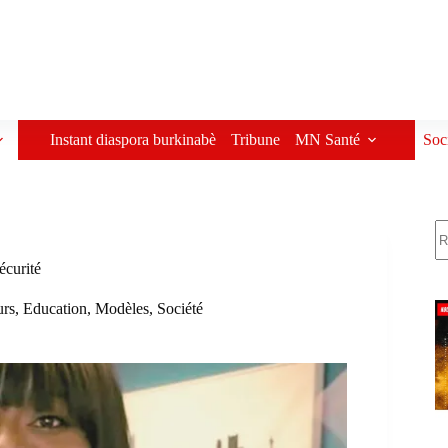
Instant diaspora burkinabè
Tribune
MN Santé
Soc
R
écurité
urs
,
Education
,
Modèles
,
Société