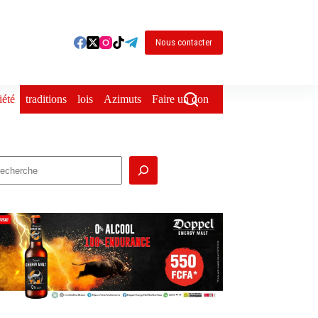
Nous contacter
iété
traditions
lois
Azimuts
Faire un don
echercher