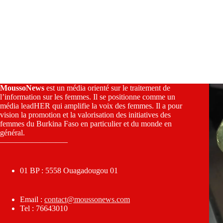
MoussoNews
est un média orienté sur le traitement de
l’information sur les femmes. Il se positionne comme un
média leadHER qui amplifie la voix des femmes. Il a pour
vision la promotion et la valorisation des initiatives des
femmes du Burkina Faso en particulier et du monde en
général.
————————–
01 BP : 5558 Ouagadougou 01
Email :
contact@moussonews.com
Tel : 76643010