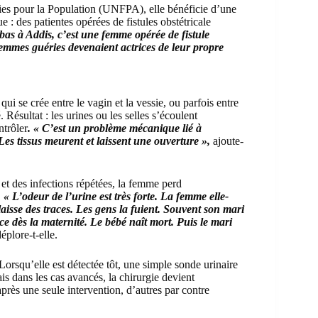
s pour la Population (UNFPA), elle bénéficie d’une
 : des patientes opérées de fistules obstétricale
bas à Addis, c’est une femme opérée de fistule
s femmes guéries devenaient actrices de leur propre
qui se crée entre le vagin et la vessie, ou parfois entre
 Résultat : les urines ou les selles s’écoulent
ntrôler
. « C’est un problème mécanique lié à
es tissus meurent et laissent une ouverture »,
ajoute-
et des infections répétées, la femme perd
.
« L’odeur de l’urine est très forte. La femme elle-
laisse des traces. Les gens la fuient. Souvent son mari
e dès la maternité. Le bébé naît mort. Puis le mari
éplore-t-elle.
 Lorsqu’elle est détectée tôt, une simple sonde urinaire
s dans les cas avancés, la chirurgie devient
après une seule intervention, d’autres par contre