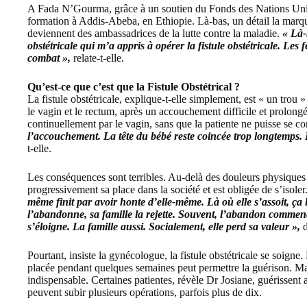
A Fada N’Gourma, grâce à un soutien du Fonds des Nations Unie
formation à Addis-Abeba, en Ethiopie. Là-bas, un détail la marque
deviennent des ambassadrices de la lutte contre la maladie.
« Là-
obstétricale qui m’a appris à opérer la fistule obstétricale. Le
combat »,
relate-t-elle.
Qu’est-ce que c’est que la Fistule Obstétrical ?
La fistule obstétricale, explique-t-elle simplement, est « un trou » 
le vagin et le rectum, après un accouchement difficile et prolongé.
continuellement par le vagin, sans que la patiente ne puisse se co
l’accouchement. La tête du bébé reste coincée trop longtemps. L
t-elle.
Les conséquences sont terribles. Au-delà des douleurs physiques 
progressivement sa place dans la société et est obligée de s’isoler
même finit par avoir honte d’elle-même. Là où elle s’assoit, ça 
l’abandonne, sa famille la rejette. Souvent, l’abandon commenc
s’éloigne. La famille aussi. Socialement, elle perd sa valeur »,
d
Pourtant, insiste la gynécologue, la fistule obstétricale se soigne.
placée pendant quelques semaines peut permettre la guérison. Mai
indispensable. Certaines patientes, révèle Dr Josiane, guérissent 
peuvent subir plusieurs opérations, parfois plus de dix.