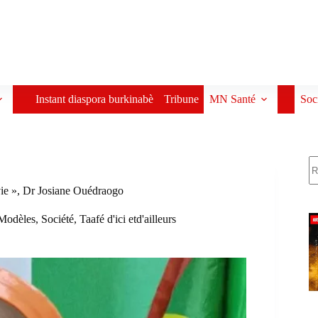
Instant diaspora burkinabè
Tribune
MN Santé
Soc
R
vie », Dr Josiane Ouédraogo
Modèles
,
Société
,
Taafé d'ici etd'ailleurs