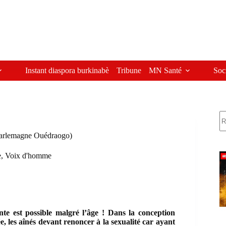
Instant diaspora burkinabè
Tribune
MN Santé
Soc
R
 Charlemagne Ouédraogo)
e
,
Voix d'homme
nte est possible malgré l’âge ! Dans la conception
e, les aînés devant renoncer à la sexualité car ayant