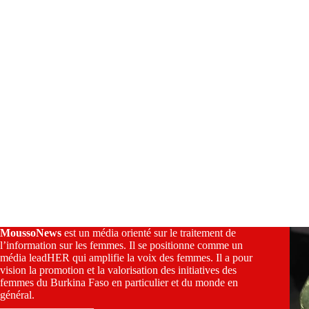
:
MoussoNews
est un média orienté sur le traitement de
l’information sur les femmes. Il se positionne comme un
média leadHER qui amplifie la voix des femmes. Il a pour
vision la promotion et la valorisation des initiatives des
femmes du Burkina Faso en particulier et du monde en
général.
————————–