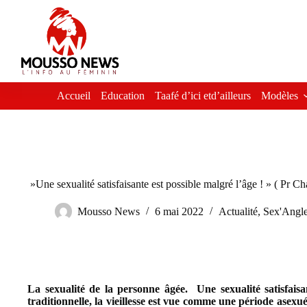
Passer
au
contenu
Accueil
Education
Taafé d’ici etd’ailleurs
Modèles
»Une sexualité satisfaisante est possible malgré l’âge ! » ( Pr
Mousso News
6 mai 2022
Actualité
,
Sex'Angl
La sexualité de la personne âgée. Une sexualité satisfaisa
traditionnelle, la vieillesse est vue comme une période asexué