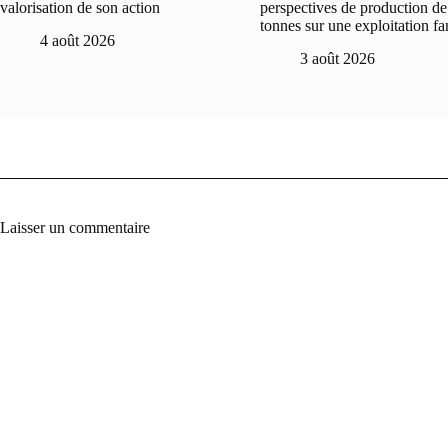
valorisation de son action
perspectives de production de
tonnes sur une exploitation fa
4 août 2026
3 août 2026
Laisser un commentaire
A
l
t
e
r
n
a
t
i
v
e