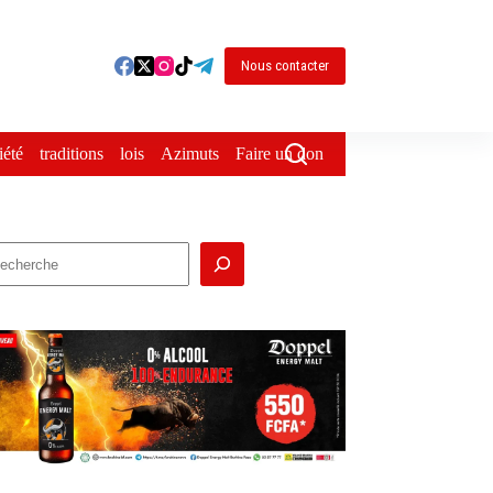
Nous contacter
iété
traditions
lois
Azimuts
Faire un don
echercher