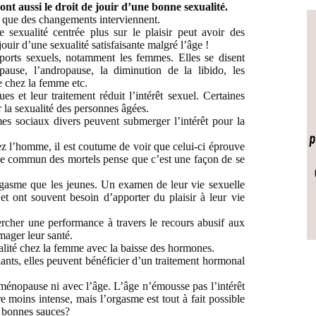
ont aussi le droit de jouir d’une bonne sexualité.
ai que des changements interviennent.
sexualité centrée plus sur le plaisir peut avoir des
ouir d’une sexualité satisfaisante malgré l’âge !
orts sexuels, notamment les femmes. Elles se disent
ause, l’andropause, la diminution de la libido, les
te chez la femme etc.
s et leur traitement réduit l’intérêt sexuel. Certaines
r la sexualité des personnes âgées.
èmes sociaux divers peuvent submerger l’intérêt pour la
ez l’homme, il est coutume de voir que celui-ci éprouve
 Le commun des mortels pense que c’est une façon de se
rgasme que les jeunes. Un examen de leur vie sexuelle
t ont souvent besoin d’apporter du plaisir à leur vie
rcher une performance à travers le recours abusif aux
mager leur santé.
lité chez la femme avec la baisse des hormones.
iants, elles peuvent bénéficier d’un traitement hormonal
la ménopause ni avec l’âge. L’âge n’émousse pas l’intérêt
e moins intense, mais l’orgasme est tout à fait possible
s bonnes sauces?