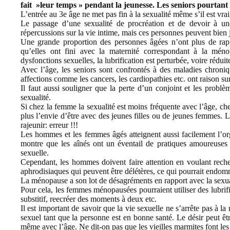
fait »leur temps » pendant la jeunesse. Les seniors pourtant 
L’entrée au 3e âge ne met pas fin à la sexualité même s’il est vr
Le passage d’une sexualité de procréation et de devoir à une 
répercussions sur la vie intime, mais ces personnes peuvent bien j
Une grande proportion des personnes âgées n’ont plus de rapp
qu’elles ont fini avec la maternité correspondant à la ménop
dysfonctions sexuelles, la lubrification est perturbée, voire rédui
Avec l’âge, les seniors sont confrontés à des maladies chronique
affections comme les cancers, les cardiopathies etc. ont raison su
Il faut aussi souligner que la perte d’un conjoint et les probl
sexualité.
Si chez la femme la sexualité est moins fréquente avec l’âge, ch
plus l’envie d’être avec des jeunes filles ou de jeunes femmes.
rajeunir: erreur !!!
Les hommes et les femmes âgés atteignent aussi facilement l’o
montre que les aînés ont un éventail de pratiques amoureuses e
sexuelle.
Cependant, les hommes doivent faire attention en voulant reche
aphrodisiaques qui peuvent être délétères, ce qui pourrait endom
La ménopause a son lot de désagréments en rapport avec la sexua
Pour cela, les femmes ménopausées pourraient utiliser des lubrif
substitif, reecréer des moments à deux etc.
Il est important de savoir que la vie sexuelle ne s’arrête pas à 
sexuel tant que la personne est en bonne santé. Le désir peut êtr
même avec l’âge. Ne dit-on pas que les vieilles marmites font le