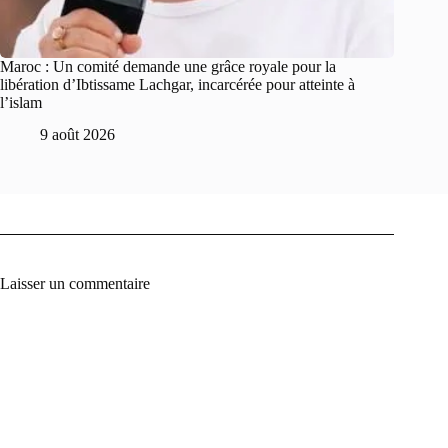
Maroc : Un comité demande une grâce royale pour la
libération d’Ibtissame Lachgar, incarcérée pour atteinte à
l’islam
9 août 2026
Laisser un commentaire
A
l
t
e
r
n
a
t