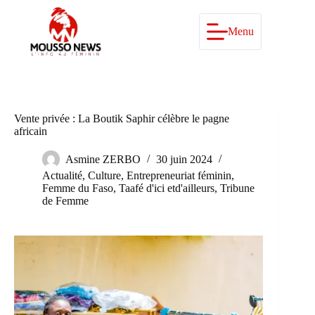
Passer
au
contenu
Menu
Vente privée : La Boutik Saphir célèbre le pagne
africain
Asmine ZERBO
30 juin 2024
Actualité
,
Culture
,
Entrepreneuriat féminin
,
Femme du Faso
,
Taafé d'ici etd'ailleurs
,
Tribune
de Femme