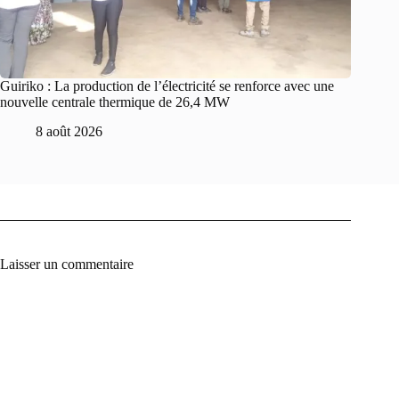
Guiriko : La production de l’électricité se renforce avec une
nouvelle centrale thermique de 26,4 MW
8 août 2026
Laisser un commentaire
A
l
t
e
r
n
a