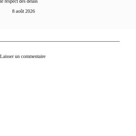
le respect des délais
8 août 2026
Laisser un commentaire
A
l
t
e
r
n
a
t
i
v
e
: