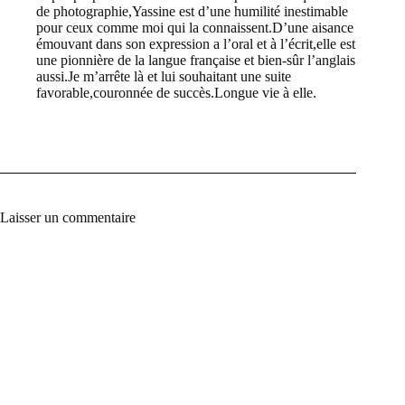
de photographie,Yassine est d’une humilité inestimable
pour ceux comme moi qui la connaissent.D’une aisance
émouvant dans son expression a l’oral et à l’écrit,elle est
une pionnière de la langue française et bien-sûr l’anglais
aussi.Je m’arrête là et lui souhaitant une suite
favorable,couronnée de succès.Longue vie à elle.
Laisser un commentaire
A
l
t
e
r
n
a
t
i
v