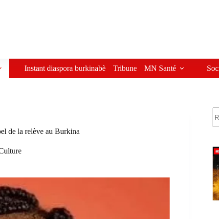
Instant diaspora burkinabè
Tribune
MN Santé
Soc
R
el de la relève au Burkina
Culture