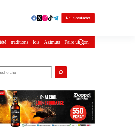
Nous contacter
iété
traditions
lois
Azimuts
Faire un don
echercher