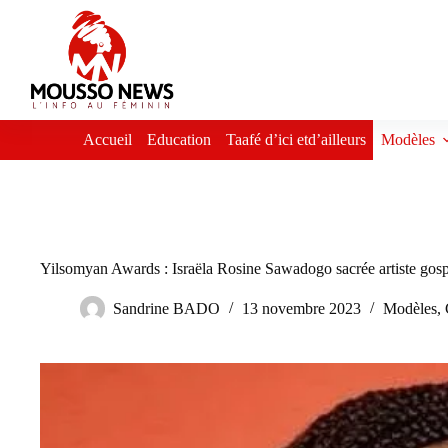
Passer
au
contenu
Accueil
Education
Taafé d’ici etd’ailleurs
Modèles
Yilsomyan Awards : Israëla Rosine Sawadogo sacrée artiste gosp
Sandrine BADO
13 novembre 2023
Modèles
,