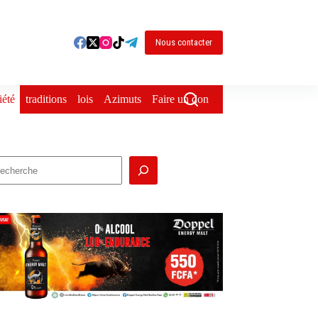
Nous contacter
iété
traditions
lois
Azimuts
Faire un don
echercher