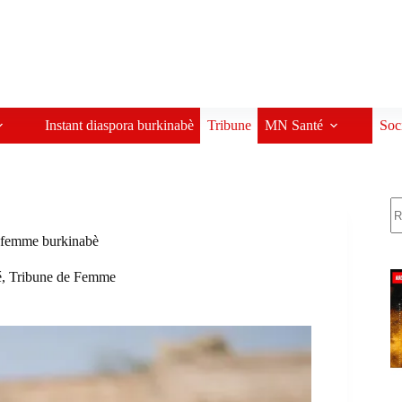
Instant diaspora burkinabè
Tribune
MN Santé
Soc
R
la femme burkinabè
é
,
Tribune de Femme