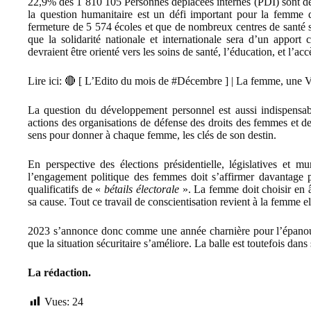
22,9% des 1 810 105 Personnes déplacées internes (PDI) sont de
la question humanitaire est un défi important pour la femme d
fermeture de 5 574 écoles et que de nombreux centres de santé 
que la solidarité nationale et internationale sera d’un apport 
devraient être orienté vers les soins de santé, l’éducation, et l’ac
Lire ici:
🔴 [ L’Edito du mois de #Décembre ] | La femme, une
La question du développement personnel est aussi indispensa
actions des organisations de défense des droits des femmes et de
sens pour donner à chaque femme, les clés de son destin.
En perspective des élections présidentielle, législatives et m
l’engagement politique des femmes doit s’affirmer davantage po
qualificatifs de «
bétails électorale
». La femme doit choisir en â
sa cause. Tout ce travail de conscientisation revient à la femme 
2023 s’annonce donc comme une année charnière pour l’épanou
que la situation sécuritaire s’améliore. La balle est toutefois dan
La rédaction.
Vues:
24