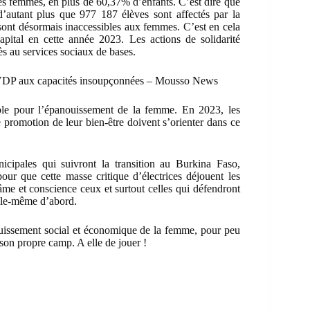
s femmes, en plus de 60,37% d’enfants. C’est dire que
’autant plus que 977 187 élèves sont affectés par la
sont désormais inaccessibles aux femmes. C’est en cela
capital en cette année 2023. Les actions de solidarité
cès au services sociaux de bases.
 VDP aux capacités insoupçonnées – Mousso News
ble pour l’épanouissement de la femme. En 2023, les
 promotion de leur bien-être doivent s’orienter dans ce
unicipales qui suivront la transition au Burkina Faso,
ur que cette masse critique d’électrices déjouent les
me et conscience ceux et surtout celles qui défendront
elle-même d’abord.
issement social et économique de la femme, pour peu
s son propre camp. A elle de jouer !