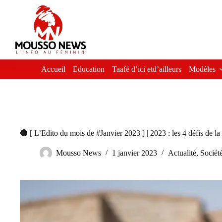
Passer
au
contenu
Accueil
Education
Taafé d’ici etd’ailleurs
Modèles
🔴 [ L’Edito du mois de #Janvier 2023 ] | 2023 : les 4 défis de 
Mousso News
1 janvier 2023
Actualité
,
Sociét