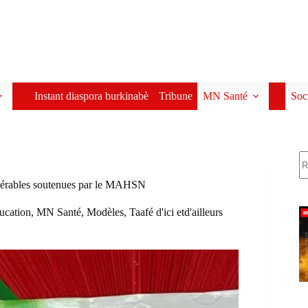
Instant diaspora burkinabè
Tribune
MN Santé
Soc
R
nérables soutenues par le MAHSN
ucation
,
MN Santé
,
Modèles
,
Taafé d'ici etd'ailleurs