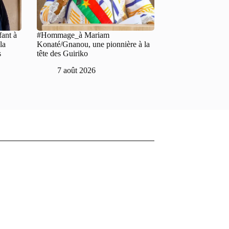
fant à
#Hommage_à Mariam
la
Konaté/Gnanou, une pionnière à la
s
tête des Guiriko
7 août 2026