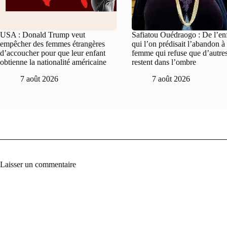
USA : Donald Trump veut
Safiatou Ouédraogo : De l’en
empêcher des femmes étrangères
qui l’on prédisait l’abandon à 
d’accoucher pour que leur enfant
femme qui refuse que d’autre
obtienne la nationalité américaine
restent dans l’ombre
7 août 2026
7 août 2026
Laisser un commentaire
A
l
t
e
r
n