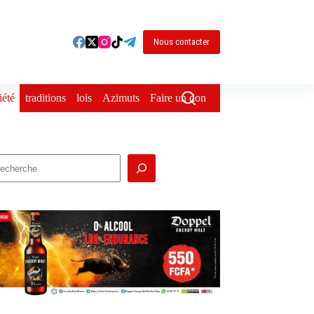
Nous contacter
iété
traditions
lois
Azimuts
Faire un don
echercher