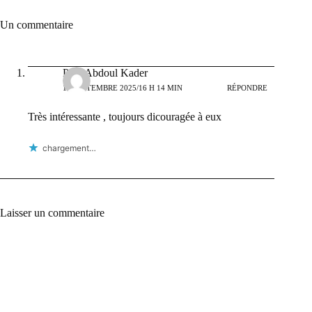
Un commentaire
Paré Abdoul Kader
19 SEPTEMBRE 2025/16 H 14 MIN
RÉPONDRE
Très intéressante , toujours dicouragée à eux
chargement…
Laisser un commentaire
A
l
t
e
r
n
a