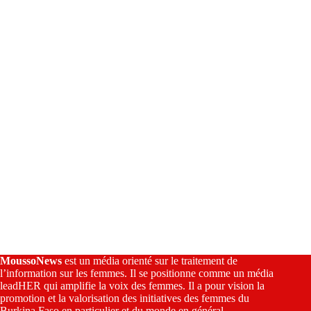
t
i
v
e
:
MoussoNews
est un média orienté sur le traitement de
l’information sur les femmes. Il se positionne comme un média
leadHER qui amplifie la voix des femmes. Il a pour vision la
promotion et la valorisation des initiatives des femmes du
Burkina Faso en particulier et du monde en général.