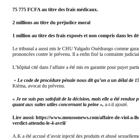
75 775 FCFA au titre des frais médicaux.
2 millions au titre du préjudice moral
1 million au titre des frais exposés et non compris dans les d
Le tribunal a aussi mis le
CHU Yalgado Ouédraogo
comme garant
prononcées contre le prévenu. Il a enfin fixé la contrainte judic
L’hôpital cité dans l’affaire a été mis en garantie pour payer partie
«
Le code de procédure pénale nous dit qu’on a un délai de 15 
Kiéma, avocat du prévenu.
« Je ne suis pas satisfait de la décision, mais elle a été rendue
quant aux suites utiles concernant la peine »,
a-t-il ajouté.
Lire aussi:
https://www.moussonews.com/affaire-de-viol-a-lhop
verdict-attendu-le-4-avril/
A.K a été accusé d’avoir injecté des produits et abusé sexuellement