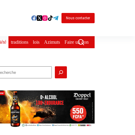
Nous contacter
iété
traditions
lois
Azimuts
Faire un don
echercher