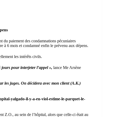
épens
 du paiement des condamnations pécuniaires
iaire à 6 mois et condamné enfin le prévenu aux dépens.
llement les intérêts civils.
jours pour interjeter l’appel »,
lance Me Arsène
 par les juges. On décidera avec mon client (A.K.)
ital-yalgado-il-y-a-eu-viol-estime-le-parquet-le-
 Z.O., au sein de l’hôpital, alors que celle-ci était au