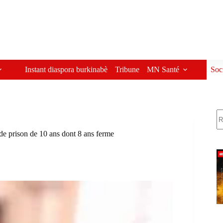
Instant diaspora burkinabè
Tribune
MN Santé
Soc
R
de prison de 10 ans dont 8 ans ferme