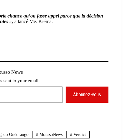
 forte chance qu’on fasse appel parce que la décision
ntes »,
a lancé Me. Kiéma.
Mousso News
ts sent to your email.
Abonnez-vous
lgado Ouédraogo
#
MoussoNews
#
Verdict