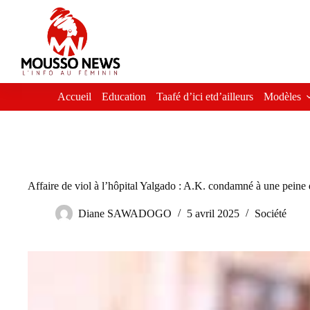
Passer
au
contenu
Accueil
Education
Taafé d’ici etd’ailleurs
Modèles
Affaire de viol à l’hôpital Yalgado : A.K. condamné à une peine 
Diane SAWADOGO
5 avril 2025
Société