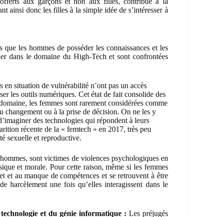
offerts aux garçons et non aux filles, contribue à la
 ainsi donc les filles à la simple idée de s’intéresser à
ns que les hommes de posséder les connaissances et les
er dans le domaine du High-Tech et sont confrontées
s en situation de vulnérabilité n’ont pas un accès
er les outils numériques. Cet état de fait consolide des
ce domaine, les femmes sont rarement considérées comme
du changement ou à la prise de décision. On ne les y
 d’imaginer des technologies qui répondent à leurs
parition récente de la « femtech » en 2017, très peu
é sexuelle et reproductive.
 hommes, sont victimes de violences psychologiques en
physique et morale. Pour cette raison, même si les femmes
ernet et au manque de compétences et se retrouvent à être
de harcèlement une fois qu’elles interagissent dans le
technologie et du génie informatique :
Les préjugés