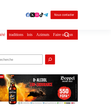
Nous contacter
iété
traditions
lois
Azimuts
Faire un don
echercher