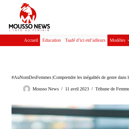
Passer
au
contenu
Accueil
Education
Taafé d’ici etd’ailleurs
Modèles
#AuNomDesFemmes |Comprendre les inégalités de genre dans le
Mousso News
11 avril 2023
Tribune de Femm