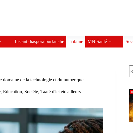
Instant diaspora burkinabè
Tribune
MN Santé
Soc
R
 domaine de la technologie et du numérique
e
,
Education
,
Société
,
Taafé d'ici etd'ailleurs