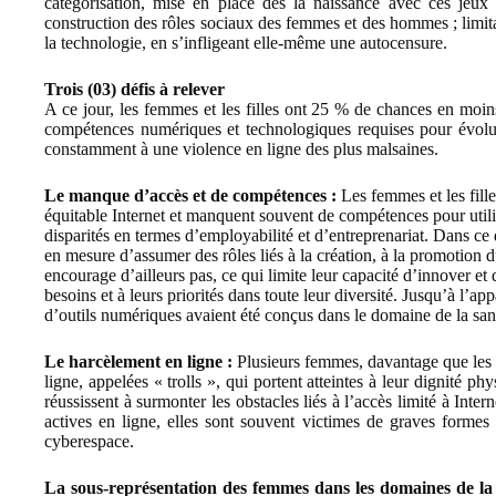
catégorisation, mise en place dès la naissance avec ces jeux 
construction des rôles sociaux des femmes et des hommes ; limitant
la technologie, en s’infligeant elle-même une autocensure.
Trois (03) défis à relever
A ce jour, les femmes et les filles ont 25 % de chances en moi
compétences numériques et technologiques requises pour évolu
constamment à une violence en ligne des plus malsaines.
Le manque d’accès et de compétences :
Les femmes et les fille
équitable Internet et manquent souvent de compétences pour utilis
disparités en termes d’employabilité et d’entreprenariat. Dans 
en mesure d’assumer des rôles liés à la création, à la promotion 
encourage d’ailleurs pas, ce qui limite leur capacité d’innover et
besoins et à leurs priorités dans toute leur diversité. Jusqu’à l’ap
d’outils numériques avaient été conçus dans le domaine de la sant
Le harcèlement en ligne :
Plusieurs femmes, davantage que les
ligne, appelées « trolls », qui portent atteintes à leur dignité 
réussissent à surmonter les obstacles liés à l’accès limité à Int
actives en ligne, elles sont souvent victimes de graves formes 
cyberespace.
La sous-représentation des femmes dans les domaines de la 