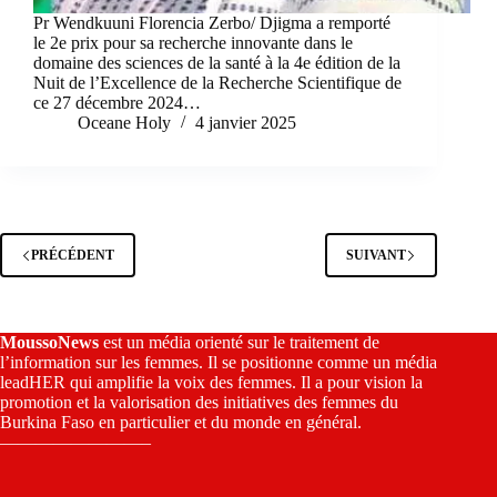
Pr Wendkuuni Florencia Zerbo/ Djigma a remporté
le 2e prix pour sa recherche innovante dans le
domaine des sciences de la santé à la 4e édition de la
Nuit de l’Excellence de la Recherche Scientifique de
ce 27 décembre 2024…
Oceane Holy
4 janvier 2025
PRÉCÉDENT
SUIVANT
MoussoNews
est un média orienté sur le traitement de
l’information sur les femmes. Il se positionne comme un média
leadHER qui amplifie la voix des femmes. Il a pour vision la
promotion et la valorisation des initiatives des femmes du
Burkina Faso en particulier et du monde en général.
————————–