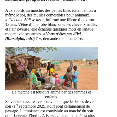
Aux abords du marché, des petites filles étalent en tas à
même le sol, des feuilles comestibles pour animaux.
« Ça coute 50F le tas
», informe une fillette d’environ
13 ans. Vêtue d’une robe blanc-sale, les cheveux nattés,
et l’air joyeuse, elle échange quelques mots en langue
mooré avec ses amies. «
V
ous n’êtes pas d’ici
(Barsalgho, ndrl)
?
», demande-t-elle curieuse.
Le marché est toujours animé par des femmes et
enfants.
Sa voisine rassure avec conviction que les hôtes de ce
er
soir (1
septembre 2025, ndlr) sont certainement de
passage. L’ambiance est conviviale au marché du soir
pour la vente d’herbe. A Barsalgho, ce marché est plus