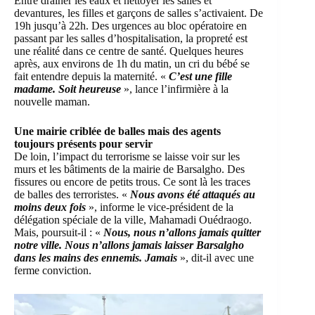
Entre drainer les eaux et nettoyer les salles et
devantures, les filles et garçons de salles s’activaient. De
19h jusqu’à 22h. Des urgences au bloc opératoire en
passant par les salles d’hospitalisation, la propreté est
une réalité dans ce centre de santé. Quelques heures
après, aux environs de 1h du matin, un cri du bébé se
fait entendre depuis la maternité. «
C’est une fille
madame. Soit heureuse
», lance l’infirmière à la
nouvelle maman.
Une mairie criblée de balles mais des agents
toujours présents pour servir
De loin, l’impact du terrorisme se laisse voir sur les
murs et les bâtiments de la mairie de Barsalgho. Des
fissures ou encore de petits trous. Ce sont là les traces
de balles des terroristes. «
Nous avons été attaqués au
moins deux fois
», informe le vice-président de la
délégation spéciale de la ville, Mahamadi Ouédraogo.
Mais, poursuit-il : «
Nous, nous n’allons jamais quitter
notre ville. Nous n’allons jamais laisser Barsalgho
dans les mains des ennemis. Jamais
», dit-il avec une
ferme conviction.