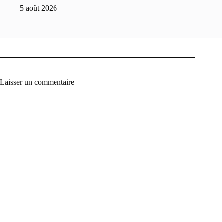
5 août 2026
Laisser un commentaire
A
l
t
e
r
n
a
t
i
v
e
: