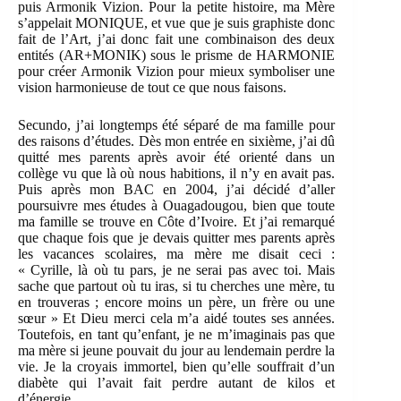
puis Armonik Vizion. Pour la petite histoire, ma Mère
s’appelait MONIQUE, et vue que je suis graphiste donc
fait de l’Art, j’ai donc fait une combinaison des deux
entités (AR+MONIK) sous le prisme de HARMONIE
pour créer Armonik Vizion pour mieux symboliser une
vision harmonieuse de tout ce que nous faisons.
Secundo, j’ai longtemps été séparé de ma famille pour
des raisons d’études. Dès mon entrée en sixième, j’ai dû
quitté mes parents après avoir été orienté dans un
collège vu que là où nous habitions, il n’y en avait pas.
Puis après mon BAC en 2004, j’ai décidé d’aller
poursuivre mes études à Ouagadougou, bien que toute
ma famille se trouve en Côte d’Ivoire. Et j’ai remarqué
que chaque fois que je devais quitter mes parents après
les vacances scolaires, ma mère me disait ceci :
« Cyrille, là où tu pars, je ne serai pas avec toi. Mais
sache que partout où tu iras, si tu cherches une mère, tu
en trouveras ; encore moins un père, un frère ou une
sœur » Et Dieu merci cela m’a aidé toutes ses années.
Toutefois, en tant qu’enfant, je ne m’imaginais pas que
ma mère si jeune pouvait du jour au lendemain perdre la
vie. Je la croyais immortel, bien qu’elle souffrait d’un
diabète qui l’avait fait perdre autant de kilos et
d’énergie.