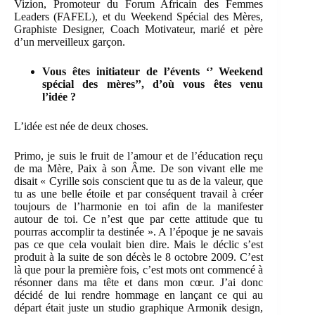
Vizion, Promoteur du Forum Africain des Femmes
Leaders (FAFEL), et du Weekend Spécial des Mères,
Graphiste Designer, Coach Motivateur, marié et père
d’un merveilleux garçon.
Vous êtes initiateur de l’évents ‘’ Weekend
spécial des mères’’, d’où vous êtes venu
l’idée ?
L’idée est née de deux choses.
Primo, je suis le fruit de l’amour et de l’éducation reçu
de ma Mère, Paix à son Âme. De son vivant elle me
disait « Cyrille sois conscient que tu as de la valeur, que
tu as une belle étoile et par conséquent travail à créer
toujours de l’harmonie en toi afin de la manifester
autour de toi. Ce n’est que par cette attitude que tu
pourras accomplir ta destinée ». A l’époque je ne savais
pas ce que cela voulait bien dire. Mais le déclic s’est
produit à la suite de son décès le 8 octobre 2009. C’est
là que pour la première fois, c’est mots ont commencé à
résonner dans ma tête et dans mon cœur. J’ai donc
décidé de lui rendre hommage en lançant ce qui au
départ était juste un studio graphique Armonik design,