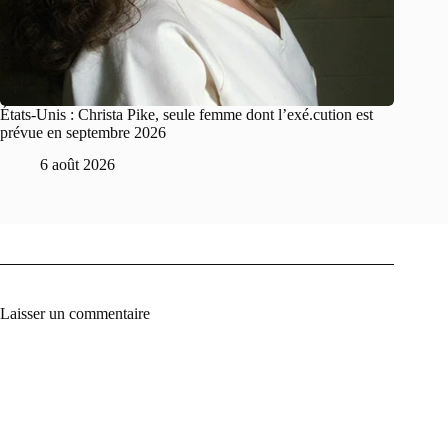
États-Unis : Christa Pike, seule femme dont l’exé.cution est
prévue en septembre 2026
6 août 2026
Laisser un commentaire
A
l
t
e
r
n