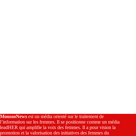
a
t
i
v
e
:
MoussoNews
est un média orienté sur le traitement de
l’information sur les femmes. Il se positionne comme un média
leadHER qui amplifie la voix des femmes. Il a pour vision la
promotion et la valorisation des initiatives des femmes du