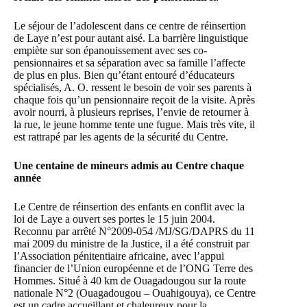
Le séjour de l’adolescent dans ce centre de réinsertion
de Laye n’est pour autant aisé. La barrière linguistique
empiète sur son épanouissement avec ses co-
pensionnaires et sa séparation avec sa famille l’affecte
de plus en plus. Bien qu’étant entouré d’éducateurs
spécialisés, A. O. ressent le besoin de voir ses parents à
chaque fois qu’un pensionnaire reçoit de la visite. Après
avoir nourri, à plusieurs reprises, l’envie de retourner à
la rue, le jeune homme tente une fugue. Mais très vite, il
est rattrapé par les agents de la sécurité du Centre.
Une centaine de mineurs admis au Centre chaque
année
Le Centre de réinsertion des enfants en conflit avec la
loi de Laye a ouvert ses portes le 15 juin 2004.
Reconnu par arrêté N°2009-054 /MJ/SG/DAPRS du 11
mai 2009 du ministre de la Justice, il a été construit par
l’Association pénitentiaire africaine, avec l’appui
financier de l’Union européenne et de l’ONG Terre des
Hommes. Situé à 40 km de Ouagadougou sur la route
nationale N°2 (Ouagadougou – Ouahigouya), ce Centre
est un cadre accueillant et chaleureux pour la