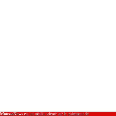
e
r
n
a
t
i
v
e
:
MoussoNews
est un média orienté sur le traitement de