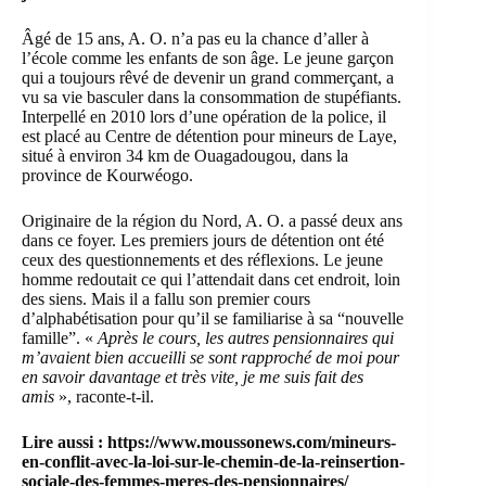
Âgé de 15 ans, A. O. n’a pas eu la chance d’aller à
l’école comme les enfants de son âge. Le jeune garçon
qui a toujours rêvé de devenir un grand commerçant, a
vu sa vie basculer dans la consommation de stupéfiants.
Interpellé en 2010 lors d’une opération de la police, il
est placé au Centre de détention pour mineurs de Laye,
situé à environ 34 km de Ouagadougou, dans la
province de Kourwéogo.
Originaire de la région du Nord, A. O. a passé deux ans
dans ce foyer. Les premiers jours de détention ont été
ceux des questionnements et des réflexions. Le jeune
homme redoutait ce qui l’attendait dans cet endroit, loin
des siens. Mais il a fallu son premier cours
d’alphabétisation pour qu’il se familiarise à sa “nouvelle
famille”. «
Après le cours, les autres pensionnaires qui
m’avaient bien accueilli se sont rapproché de moi pour
en savoir davantage et très vite, je me suis fait des
amis
», raconte-t-il.
Lire aussi :
https://www.moussonews.com/mineurs-
en-conflit-avec-la-loi-sur-le-chemin-de-la-reinsertion-
sociale-des-femmes-meres-des-pensionnaires/