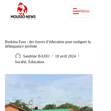
Passer
au
contenu
Menu
Burkina Faso : des foyers d’éducation pour endiguer la
délinquance juvénile
Sandrine BADO
18 avril 2024
Société
,
Education