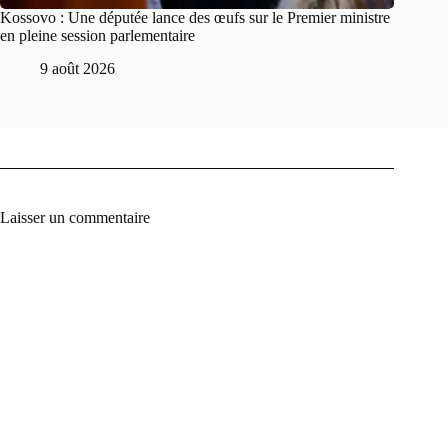
Kossovo : Une députée lance des œufs sur le Premier ministre
en pleine session parlementaire
9 août 2026
Laisser un commentaire
A
l
t
e
r
n
a
t
i
v
e
: