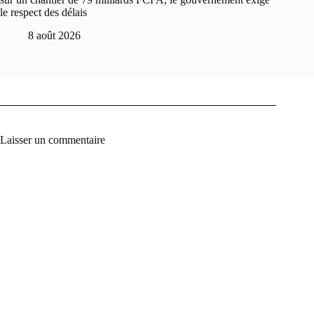
le respect des délais
8 août 2026
Laisser un commentaire
A
l
t
e
r
n
a
t
i
v
e
: