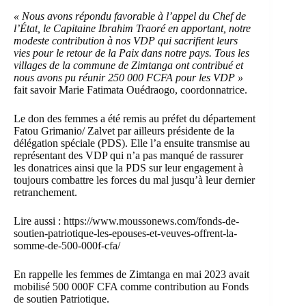
« Nous avons répondu favorable à l’appel du Chef de
l’État, le Capitaine Ibrahim Traoré en apportant, notre
modeste contribution à nos VDP qui sacrifient leurs
vies pour le retour de la Paix dans notre pays. Tous les
villages de la commune de Zimtanga ont contribué et
nous avons pu réunir 250 000 FCFA pour les VDP »
fait savoir Marie Fatimata Ouédraogo, coordonnatrice.
Le don des femmes a été remis au préfet du département
Fatou Grimanio/ Zalvet par ailleurs présidente de la
délégation spéciale (PDS). Elle l’a ensuite transmise au
représentant des VDP qui n’a pas manqué de rassurer
les donatrices ainsi que la PDS sur leur engagement à
toujours combattre les forces du mal jusqu’à leur dernier
retranchement.
Lire aussi :
https://www.moussonews.com/fonds-de-
soutien-patriotique-les-epouses-et-veuves-offrent-la-
somme-de-500-000f-cfa/
En rappelle les femmes de Zimtanga en mai 2023 avait
mobilisé 500 000F CFA comme contribution au Fonds
de soutien Patriotique.