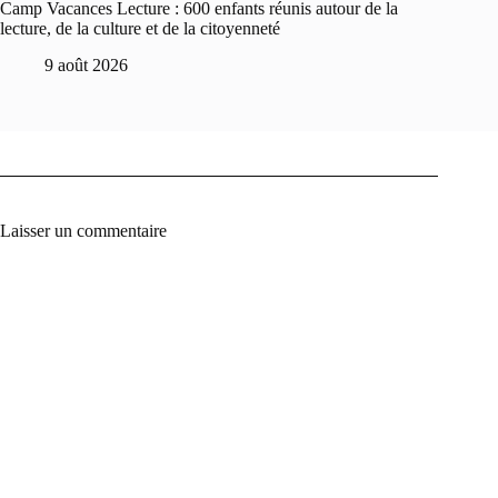
Camp Vacances Lecture : 600 enfants réunis autour de la
lecture, de la culture et de la citoyenneté
9 août 2026
Laisser un commentaire
A
l
t
e
r
n
a
t
i
v
e
: