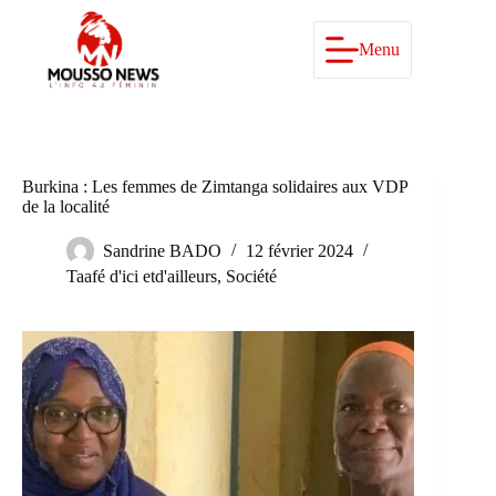
Passer
au
contenu
Menu
Burkina : Les femmes de Zimtanga solidaires aux VDP
de la localité
Sandrine BADO
12 février 2024
Taafé d'ici etd'ailleurs
,
Société