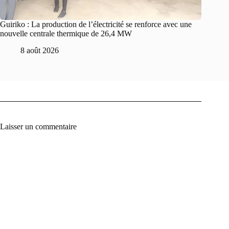
Guiriko : La production de l’électricité se renforce avec une
nouvelle centrale thermique de 26,4 MW
8 août 2026
Laisser un commentaire
A
l
t
e
r
n
a
t
i
v